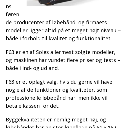
ns
føren
de producenter af løbebånd, og firmaets
modeller ligger altid på et meget højt niveau –
både i forhold til kvalitet og funktionalitet.
F63 er en af Soles allermest solgte modeller,
og maskinen har vundet flere priser og tests ­–
både i ind- og udland.
F63 er et oplagt valg, hvis du gerne vil have
nogle af de funktioner og kvaliteter, som
professionelle løbebånd har, men ikke vil
betale kassen for det.
Byggekvaliteten er nemlig meget høj, og
løbebåndet har en stor løbeflade på 51 x 152