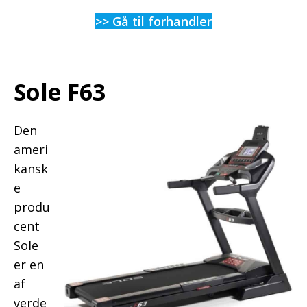
>> Gå til forhandler
Sole F63
Den
ameri
kansk
e
produ
cent
Sole
er en
af
verde