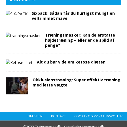
Sixpack: Sådan får du hurtigst muligt en
veltrimmet mave
Træningsmasker: Kan de erstatte
højdetræning – eller er de spild af
penge?
Alt du bør vide om ketose diæten
Okklusionstræning: Super effektiv træning
med lette vægte
OM SIDEN
KONTAKT
COOKIE- OG PRIVATLIVSPOLITIK
©2022 Trainsmarter.dk - Kontakt@trainsmarter.dk