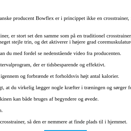
nske producent Bowflex er i princippet ikke en crosstrainer,
, er stort set den samme som på en traditionel crosstrainer
t stejle trin, og det aktiverer i højere grad coremuskulatur
kan du med fordel se nedenstående video fra producenten.
tervalprogram, der er tidsbesparende og effektivt.
gennem og forbrænde et forholdsvis højt antal kalorier.
gt, at du virkelig lægger nogle kræfter i træningen og sørger 
askinen kan både bruges af begyndere og øvede.
n.
rosstrainer, så den er nemmere at finde plads til i hjemmet.