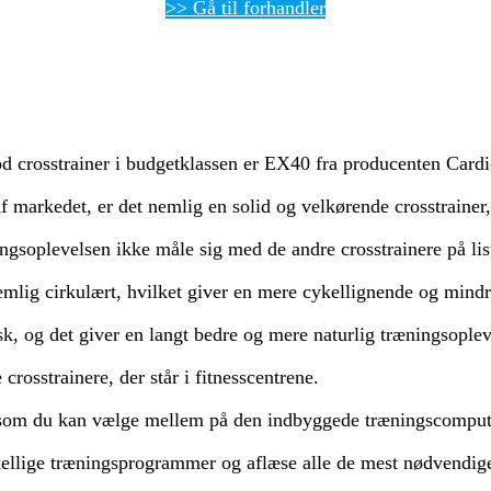
>> Gå til forhandler
d crosstrainer i budgetklassen er EX40 fra producenten Cardi
 markedet, er det nemlig en solid og velkørende crosstrainer, 
soplevelsen ikke måle sig med de andre crosstrainere på list
nemlig cirkulært, hvilket giver en mere cykellignende og mindr
sk, og det giver en langt bedre og mere naturlig træningsoplev
 crosstrainere, der står i fitnesscentrene.
som du kan vælge mellem på den indbyggede træningscomputer
llige træningsprogrammer og aflæse alle de mest nødvendige