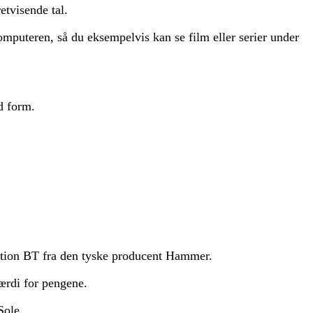
etvisende tal.
mputeren, så du eksempelvis kan se film eller serier under
od form.
Motion BT fra den tyske producent Hammer.
værdi for pengene.
Sole.