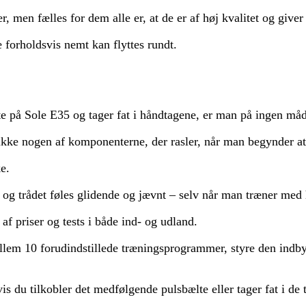
r, men fælles for dem alle er, at de er af høj kvalitet og giver
 forholdsvis nemt kan flyttes rundt.
tte på Sole E35 og tager fat i håndtagene, er man på ingen måde
 ikke nogen af komponenterne, der rasler, når man begynder at
e.
og trådet føles glidende og jævnt – selv når man træner med h
 af priser og tests i både ind- og udland.
lem 10 forudindstillede træningsprogrammer, styre den indby
vis du tilkobler det medfølgende pulsbælte eller tager fat i de