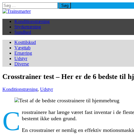
Søg
efter:
Konditionstræning
Styrketræning
Sundhed
Kosttilskud
Vægttab
Ernæring
Udstyr
Diverse
Crosstrainer test – Her er de 6 bedste til
Konditionstræning
,
Udstyr
C
rosstrainere har længe været fast inventar i de flest
bestemt ikke uden grund.
En crosstrainer er nemlig en effektiv motionsmaski