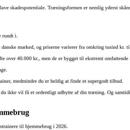
 lave skadespotentiale. Træningsformen er nemlig yderst skån
 rundt i.
 danske marked, og priserne varierer fra omkring tusind kr. t
ofte over 40.000 kr., men de er bygget til ekstremt omfattende
nge.
trainer, medmindre du er heldig at finde et supergodt tilbud.
t du ikke vil få et ordentligt udbytte af din træning. Og samtid
jemmebrug
sstrainere til hjemmebrug i 2026.