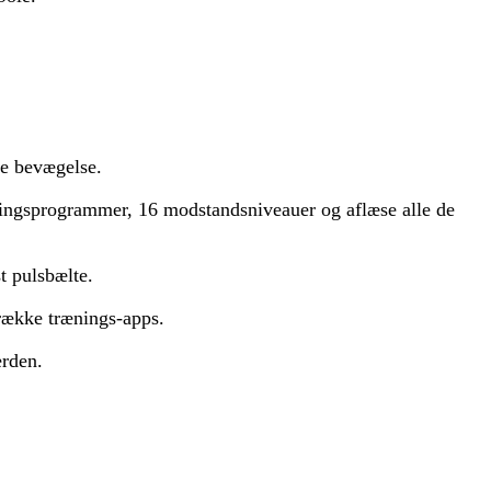
de bevægelse.
ingsprogrammer, 16 modstandsniveauer og aflæse alle de
st pulsbælte.
række trænings-apps.
erden.