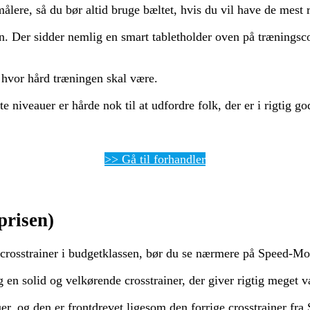
ere, så du bør altid bruge bæltet, hvis du vil have de mest r
n. Der sidder nemlig en smart tabletholder oven på træningsco
r hvor hård træningen skal være.
te niveauer er hårde nok til at udfordre folk, der er i rigtig g
>> Gå til forhandler
prisen)
d crosstrainer i budgetklassen, bør du se nærmere på Speed-
ig en solid og velkørende crosstrainer, der giver rigtig meget 
 og den er frontdrevet ligesom den forrige crosstrainer fra 