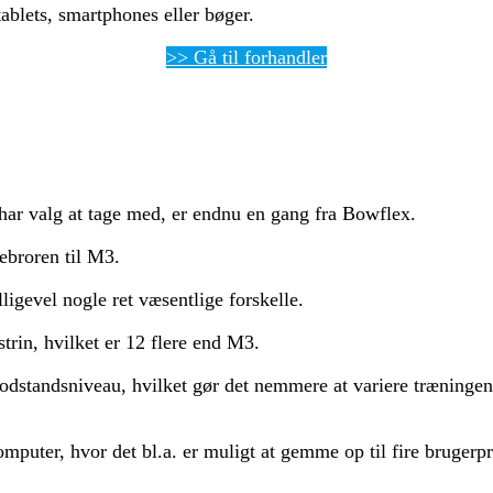
tablets, smartphones eller bøger.
>> Gå til forhandler
ar valg at tage med, er endnu en gang fra Bowflex.
ebroren til M3.
igevel nogle ret væsentlige forskelle.
in, hvilket er 12 flere end M3.
modstandsniveau, hvilket gør det nemmere at variere træningen
uter, hvor det bl.a. er muligt at gemme op til fire brugerpr