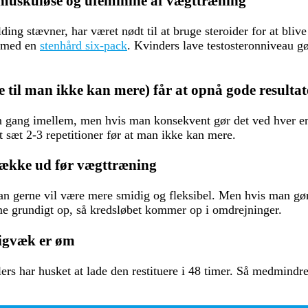
 muskuløse og ufeminine
af vægttræning
ng stævner, har været nødt til at bruge steroider for at bliv
r med en
stenhård six-pack
. Kvinders lave testosteronniveau 
se til man ikke kan mere) får at opnå gode resultat
en gang imellem, men hvis man konsekvent gør det ved hver en
et sæt 2-3 repetitioner før at man ikke kan mere.
trække ud før vægttræning
an gerne vil være mere smidig og fleksibel. Men hvis man gør
me grundigt op, så kredsløbet kommer op i omdrejninger.
digvæk er øm
ers har husket at lade den restituere i 48 timer. Så medmindr