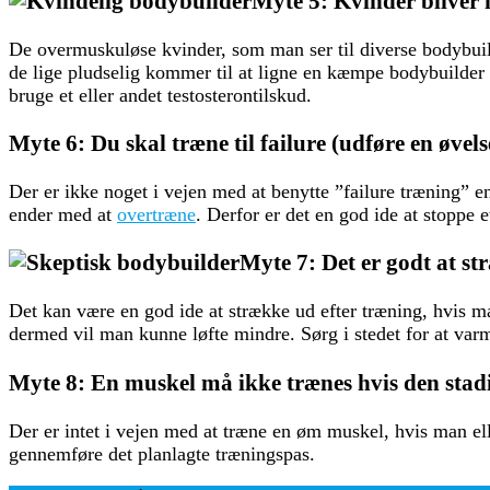
Myte 5: Kvinder bliver
De overmuskuløse kvinder, som man ser til diverse bodybuildi
de lige pludselig kommer til at ligne en kæmpe bodybuilde
bruge et eller andet testosterontilskud.
Myte 6: Du skal træne til failure (udføre en øvel
Der er ikke noget i vejen med at benytte ”failure træning” 
ender med at
overtræne
. Derfor er det en god ide at stoppe 
Myte 7: Det er godt at s
Det kan være en god ide at strække ud efter træning, hvis m
dermed vil man kunne løfte mindre. Sørg i stedet for at var
Myte 8: En muskel må ikke trænes hvis den sta
Der er intet i vejen med at træne en øm muskel, hvis man ell
gennemføre det planlagte træningspas.