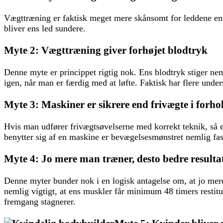
Vægttræning er faktisk meget mere skånsomt for leddene e
bliver ens led sundere.
Myte 2: Vægttræning giver forhøjet blodtryk
Denne myte er princippet rigtig nok. Ens blodtryk stiger ne
igen, når man er færdig med at løfte. Faktisk har flere unde
Myte 3: Maskiner er sikrere end frivægte i forhol
Hvis man udfører frivægtsøvelserne med korrekt teknik, så er
benytter sig af en maskine er bevægelsesmønstret nemlig fastl
Myte 4: Jo mere man træner, desto bedre result
Denne myter bunder nok i en logisk antagelse om, at jo mere
nemlig vigtigt, at ens muskler får minimum 48 timers restitu
fremgang stagnerer.