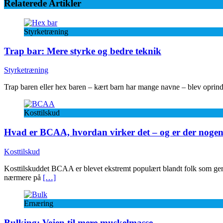
Relaterede Artikler
Styrketræning
Trap bar: Mere styrke og bedre teknik
Styrketræning
Trap baren eller hex baren – kært barn har mange navne – blev oprindel
Kosttilskud
Hvad er BCAA, hvordan virker det – og er der nogen 
Kosttilskud
Kosttilskuddet BCAA er blevet ekstremt populært blandt folk som ger
nærmere på
[…]
Ernæring
Bulking: Vejen til mere muskelmasse