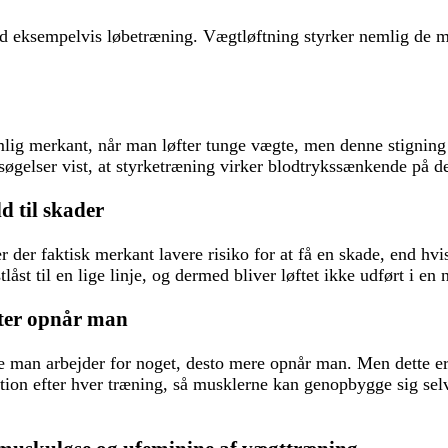
nd eksempelvis løbetræning. Vægtløftning styrker nemlig de
mlig merkant, når man løfter tunge vægte, men denne stigning
rsøgelser vist, at styrketræning virker blodtrykssænkende på d
d til skader
 der faktisk merkant lavere risiko for at få en skade, end hv
åst til en lige linje, og dermed bliver løftet ikke udført i en 
ater opnår man
 man arbejder for noget, desto mere opnår man. Men dette er i
tion efter hver træning, så musklerne kan genopbygge sig selv