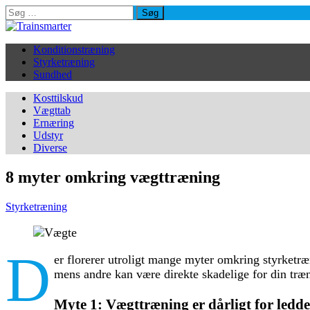
Søg
efter:
Konditionstræning
Styrketræning
Sundhed
Kosttilskud
Vægttab
Ernæring
Udstyr
Diverse
8 myter omkring vægttræning
Styrketræning
D
er florerer utroligt mange myter omkring styrketræ
mens andre kan være direkte skadelige for din træ
Myte 1: Vægttræning er dårligt for ledd