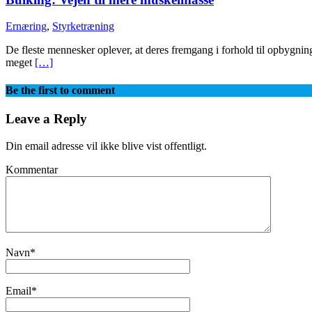
Ernæring
,
Styrketræning
De fleste mennesker oplever, at deres fremgang i forhold til opbygning
meget
[…]
Be the first to comment
Leave a Reply
Din email adresse vil ikke blive vist offentligt.
Kommentar
Navn
*
Email
*