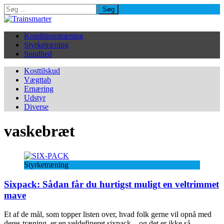
Søg
efter:
Konditionstræning
Styrketræning
Sundhed
Kosttilskud
Vægttab
Ernæring
Udstyr
Diverse
vaskebræt
Styrketræning
Sixpack: Sådan får du hurtigst muligt en veltrimmet
mave
Et af de mål, som topper listen over, hvad folk gerne vil opnå med
deres træning, er en veldefineret sixpack – og det er ikke så